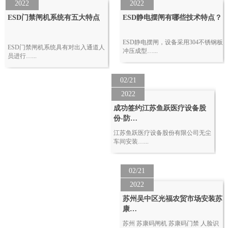
2022
2022
ESD门禁闸机系统有五大特点
ESD静电摆闸有哪些技术特点？
ESD静电摆闸，设备采用304不锈钢板
ESD门禁闸机系统具有对出入通道人
冲压成型…...
员进行…...
02/21
2022
成功签约江苏鱼跃医疗设备股
份-防…
江苏鱼跃医疗设备股份有限公司无尘
车间安装…...
02/21
2022
苏州吴中区光福农贸市场安装苏
康…
苏州 苏康码闸机 苏康码门禁 人脸识