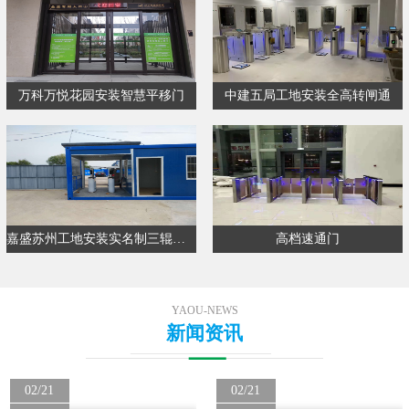
万科万悦花园安装智慧平移门
中建五局工地安装全高转闸通
嘉盛苏州工地安装实名制三辊闸通…
高档速通门
YAOU-NEWS
新闻资讯
02/21
02/21