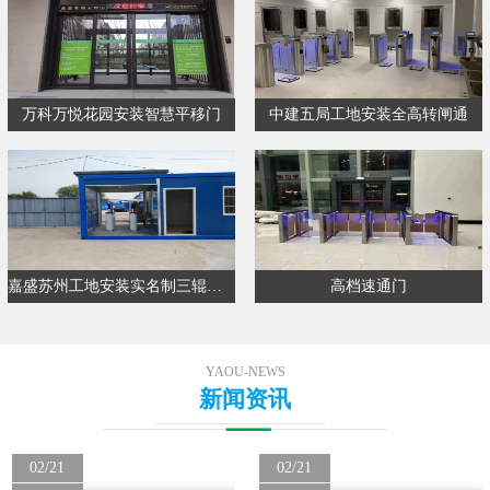
万科万悦花园安装智慧平移门
中建五局工地安装全高转闸通
嘉盛苏州工地安装实名制三辊闸通…
高档速通门
YAOU-NEWS
新闻资讯
02/21
02/21