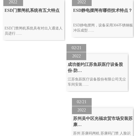
2022
2022
ESD门禁闸机系统有五大特点
ESD静电摆闸有哪些技术特点？
ESD静电摆闸，设备采用304不锈钢板
ESD门禁闸机系统具有对出入通道人
冲压成型…...
员进行…...
02/21
2022
成功签约江苏鱼跃医疗设备股
份-防…
江苏鱼跃医疗设备股份有限公司无尘
车间安装…...
02/21
2022
苏州吴中区光福农贸市场安装苏
康…
苏州 苏康码闸机 苏康码门禁 人脸识