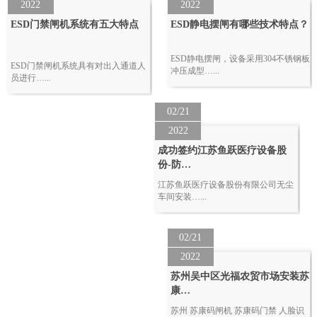
2022
2022
ESD门禁闸机系统有五大特点
ESD静电摆闸有哪些技术特点？
ESD静电摆闸，设备采用304不锈钢板
ESD门禁闸机系统具有对出入通道人
冲压成型…...
员进行…...
02/21
2022
成功签约江苏鱼跃医疗设备股
份-防…
江苏鱼跃医疗设备股份有限公司无尘
车间安装…...
02/21
2022
苏州吴中区光福农贸市场安装苏
康…
苏州 苏康码闸机 苏康码门禁 人脸识