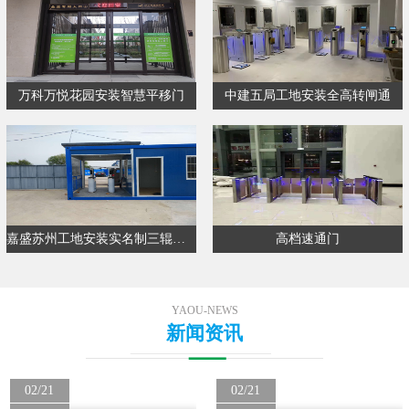
万科万悦花园安装智慧平移门
中建五局工地安装全高转闸通
嘉盛苏州工地安装实名制三辊闸通…
高档速通门
YAOU-NEWS
新闻资讯
02/21
02/21