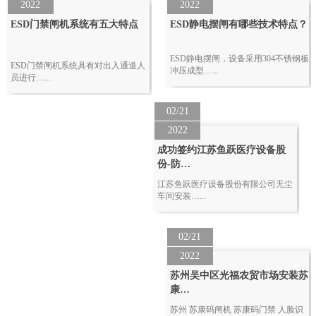
2022
2022
ESD门禁闸机系统有五大特点
ESD静电摆闸有哪些技术特点？
ESD静电摆闸，设备采用304不锈钢板
ESD门禁闸机系统具有对出入通道人
冲压成型…...
员进行…...
02/21
2022
成功签约江苏鱼跃医疗设备股
份-防…
江苏鱼跃医疗设备股份有限公司无尘
车间安装…...
02/21
2022
苏州吴中区光福农贸市场安装苏
康…
苏州 苏康码闸机 苏康码门禁 人脸识