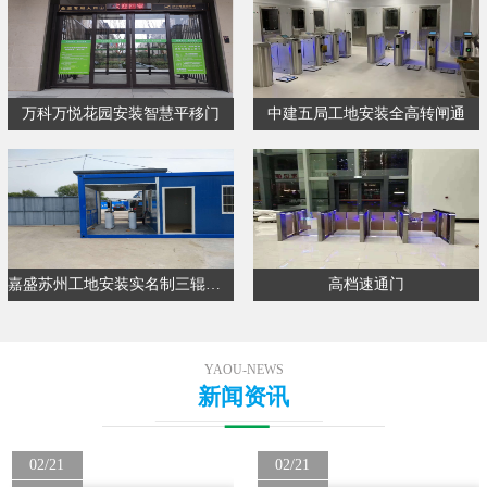
万科万悦花园安装智慧平移门
中建五局工地安装全高转闸通
嘉盛苏州工地安装实名制三辊闸通…
高档速通门
YAOU-NEWS
新闻资讯
02/21
02/21